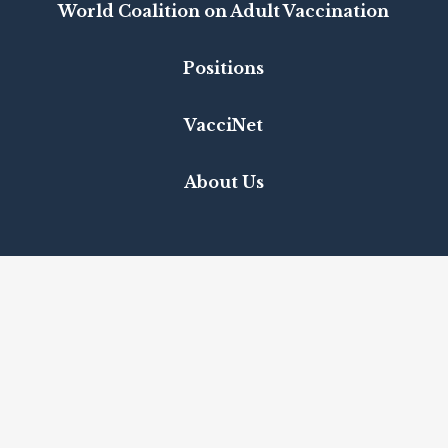
World Coalition on Adult Vaccination
Positions
VacciNet
About Us
IFA
acknowledges s
upport from
GSK
and
Sanofi Pasteur
for Vaccines4Life through
unrestricted educational grants and is proud to be
part of the
Vaccines Safety Net (VSN)
Database
.